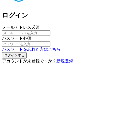
ログイン
メールアドレス
必須
パスワード
必須
パスワードを忘れた方はこちら
ログインする
アカウントが未登録ですか？
新規登録